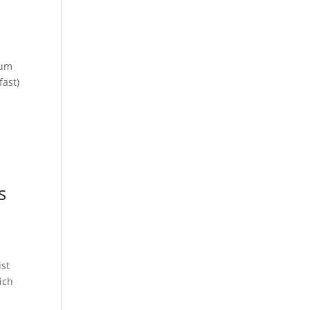
rum
fast)
s
ist
ich