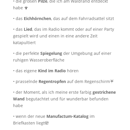
• die großen
Pilze
, die ich am Waldrand entdeckt
habe 🍄
• das
Eichhörnchen
, das auf dem Fahrradsattel sitzt
• das
Lied
, das im Radio kommt oder auf einer Party
gespielt wird und einen in eine andere Zeit
katapultiert
• die perfekte
Spiegelung
der Umgebung auf einer
ruhigen Wasseroberfläche
• das eigene
Kind im Radio
hören
• prasselnde
Regentropfen
auf dem Regenschirm☔️
• der Moment, als ich meine erste farbig
gestrichene
Wand
begutachtet und für wunderbar befunden
habe
• wenn der neue
Manufactum-Katalog
im
Briefkasten liegt🫣