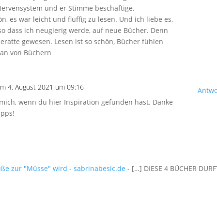
ervensystem und er Stimme beschäftige.
n, es war leicht und fluffig zu lesen. Und ich liebe es,
o dass ich neugierig werde, auf neue Bücher. Denn
seratte gewesen. Lesen ist so schön, Bücher fühlen
 Fan von Büchern
am 4. August 2021 um 09:16
Antwo
e mich, wenn du hier Inspiration gefunden hast. Danke
ipps!
ße zur "Müsse" wird - sabrinabesic.de
- […] DIESE 4 BÜCHER DUR