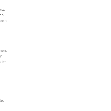
rz.
enn
noch
men,
en
 ist
te.