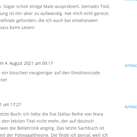
 Sogar schon einige Male ausprobiert. Geniales Tool,
ung ist mir aber zu aufwändig. Hat mich echt gereizt.
-Methode gefunden, die ich auch bei emotionalen
pass beim Lesen!
am 4. August 2021 um 09:17
Antwo
ch ein bisschen neugieriger auf den Emotionscode
ine!
21 um 17:27
Antwo
etzte Buch: ich liebe die Eve Dallas Reihe von Nora
ß den letzten Titel nicht mehr, der auf deutsch
was die Belletristik anging. Das letzte Sachbuch ist
t der Polyvagaltheorie. Die finde ich genial, weil ich