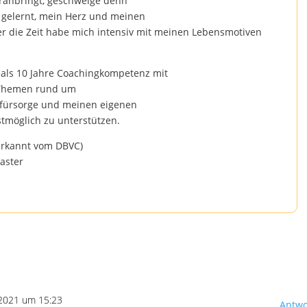
ranbringt, geschweige denn
e gelernt, mein Herz und meinen
er die Zeit habe mich intensiv mit meinen Lebensmotiven
 als 10 Jahre Coachingkompetenz mit
 Themen rund um
tfürsorge und meinen eigenen
tmöglich zu unterstützen.
erkannt vom DBVC)
Master
 2021 um 15:23
Antwo