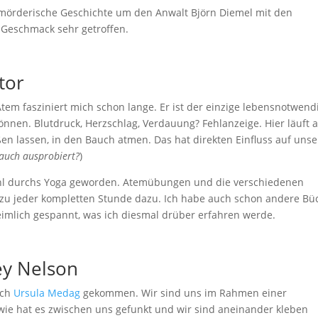
 mörderische Geschichte um den Anwalt Björn Diemel mit den
 Geschmack sehr getroffen.
tor
tem fasziniert mich schon lange. Er ist der einzige lebensnotwend
nnen. Blutdruck, Herzschlag, Verdauung? Fehlanzeige. Hier läuft a
en lassen, in den Bauch atmen. Das hat direkten Einfluss auf unse
auch ausprobiert?
)
wohl durchs Yoga geworden. Atemübungen und die verschiedenen
 zu jeder kompletten Stunde dazu. Ich habe auch schon andere Bü
mlich gespannt, was ich diesmal drüber erfahren werde.
ey Nelson
rch
Ursula Medag
gekommen. Wir sind uns im Rahmen einer
ie hat es zwischen uns gefunkt und wir sind aneinander kleben