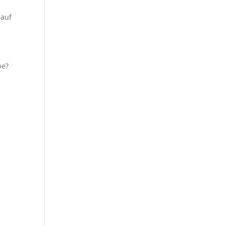
 auf
be?