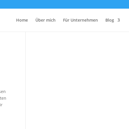
Home
Über mich
Für Unternehmen
Blog
esen
lten
ir