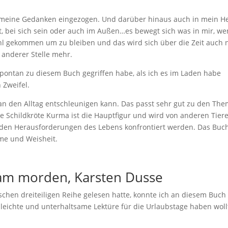
in meine Gedanken eingezogen. Und darüber hinaus auch in mein He
itt, bei sich sein oder auch im Außen…es bewegt sich was in mir, w
wohl gekommen um zu bleiben und das wird sich über die Zeit auch 
 anderer Stelle mehr.
spontan zu diesem Buch gegriffen habe, als ich es im Laden habe
 Zweifel.
n den Alltag entschleunigen kann. Das passt sehr gut zu den The
Die Schildkröte Kurma ist die Hauptfigur und wird von anderen Tier
 den Herausforderungen des Lebens konfrontiert werden. Das Buch
rme und Weisheit.
tsam morden, Karsten Dusse
schen dreiteiligen Reihe gelesen hatte, konnte ich an diesem Buch
leichte und unterhaltsame Lektüre für die Urlaubstage haben woll